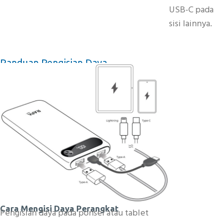
USB-C pada
sisi lainnya.
Panduan Pengisian Daya
Cara Mengisi Daya Perangkat
Pengisian daya pada ponsel atau tablet