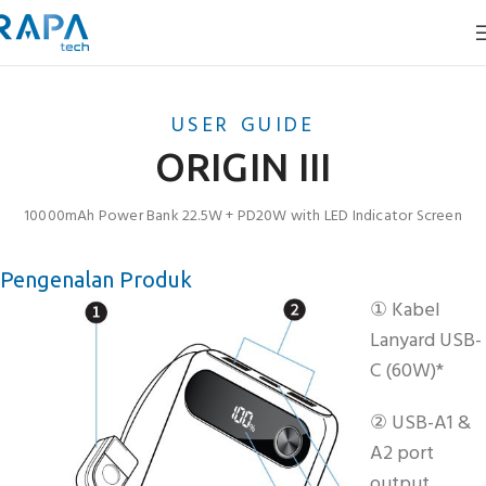
USER GUIDE
ORIGIN III
10000mAh Power Bank 22.5W + PD20W with LED Indicator Screen
Pengenalan Produk
① Kabel
Lanyard USB-
C (60W)*
② USB-A1 &
A2 port
output