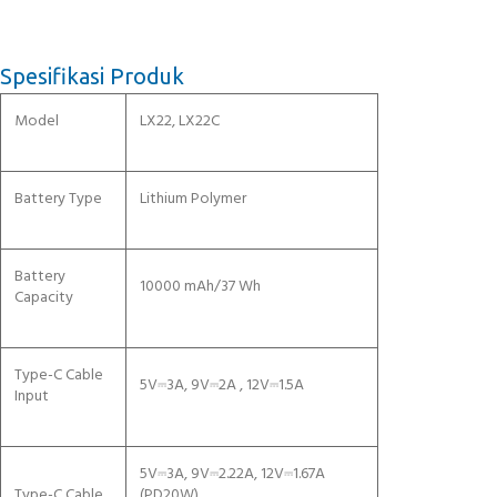
Spesifikasi Produk
Model
LX22, LX22C
Battery Type
Lithium Polymer
Battery
10000 mAh/37 Wh
Capacity
Type-C Cable
5V⎓3A, 9V⎓2A , 12V⎓1.5A
Input
5V⎓3A, 9V⎓2.22A, 12V⎓1.67A
Type-C Cable
(PD20W)