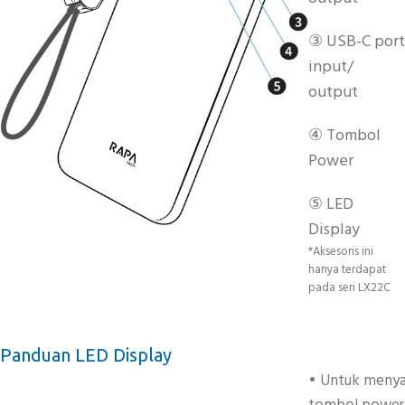
③ USB-C port
input/
output
④ Tombol
Power
⑤ LED
Display
*Aksesoris ini
hanya terdapat
pada seri LX22C
Panduan LED Display
• Untuk menya