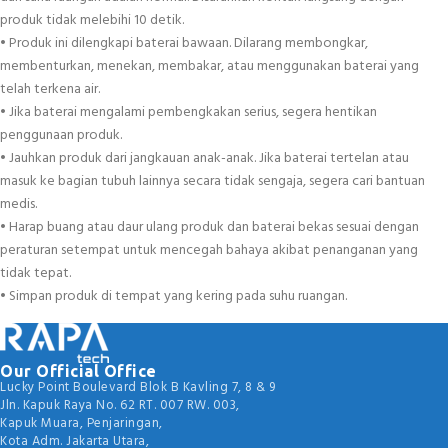
produk tidak melebihi 10 detik.
• Produk ini dilengkapi baterai bawaan. Dilarang membongkar,
membenturkan, menekan, membakar, atau menggunakan baterai yang
telah terkena air.
• Jika baterai mengalami pembengkakan serius, segera hentikan
penggunaan produk.
• Jauhkan produk dari jangkauan anak-anak. Jika baterai tertelan atau
masuk ke bagian tubuh lainnya secara tidak sengaja, segera cari bantuan
medis.
• Harap buang atau daur ulang produk dan baterai bekas sesuai dengan
peraturan setempat untuk mencegah bahaya akibat penanganan yang
tidak tepat.
• Simpan produk di tempat yang kering pada suhu ruangan.
Our Official Office
Lucky Point Boulevard Blok B Kavling 7, 8 & 9
Jln. Kapuk Raya No. 62 RT. 007 RW. 003,
Kapuk Muara, Penjaringan,
Kota Adm. Jakarta Utara,