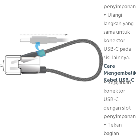
penyimpanan
• Ulangi
langkah yang
sama untuk
konektor
USB-C pada
sisi lainnya.
Cara
Mengembali
Kabel USB-C
• Sejajarkan
konektor
USB-C
dengan slot
penyimpanan
• Tekan
bagian