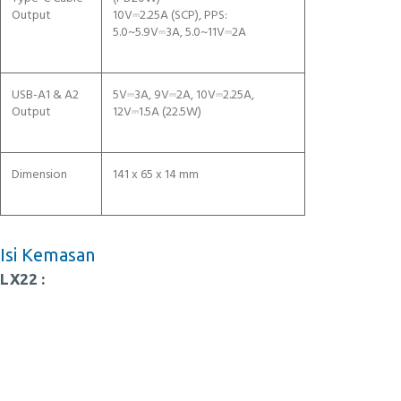
Output
10V⎓2.25A (SCP), PPS:
5.0~5.9V⎓3A, 5.0~11V⎓2A
USB-A1 & A2
5V⎓3A, 9V⎓2A, 10V⎓2.25A,
Output
12V⎓1.5A (22.5W)
Dimension
141 x 65 x 14 mm
Isi Kemasan
LX22 :