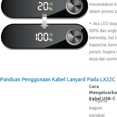
menandakan b
dalam proses p
• Jika LED dis
100% dan angk
berkedip, hal
kapasitas bate
penuh. Segera 
daya dari sumber
Panduan Penggunaan Kabel Lanyard Pada LX22C
Cara
Mengeluark
Kabel USB-C
• Pegang
bagian
pangkal