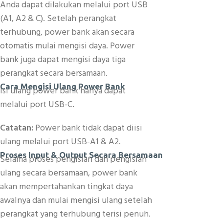
Anda dapat dilakukan melalui port USB
(A1, A2 & C). Setelah perangkat
terhubung, power bank akan secara
otomatis mulai mengisi daya. Power
bank juga dapat mengisi daya tiga
perangkat secara bersamaan.
Cara Mengisi Ulang Power Bank
Isi ulang power bank hanya dapat
melalui port USB-C.
Catatan:
Power bank tidak dapat diisi
ulang melalui port USB-A1 & A2.
Proses Input & Output Secara Bersamaan
Selama proses pengisian dan pengisian
ulang secara bersamaan, power bank
akan mempertahankan tingkat daya
awalnya dan mulai mengisi ulang setelah
perangkat yang terhubung terisi penuh.