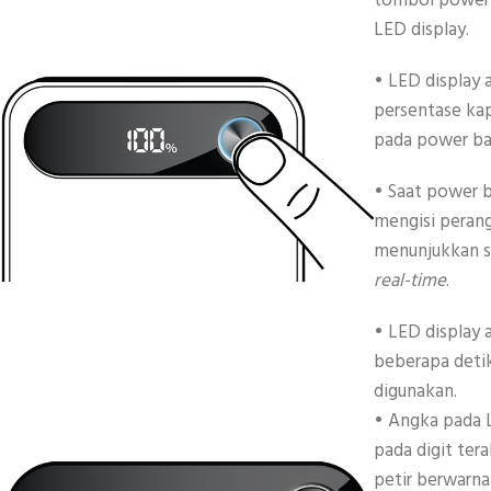
tombol power y
LED display.
• LED display
persentase kap
pada power ba
• Saat power 
mengisi perang
menunjukkan si
real-time
.
• LED display 
beberapa deti
digunakan.
• Angka pada 
pada digit tera
petir berwarna 